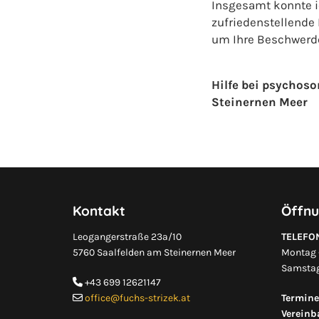
Insgesamt konnte i
zufriedenstellende
um Ihre Beschwerde
Hilfe bei psychoso
Steinernen Meer
Kontakt
Öffnu
Leogangerstraße 23a/10
TELEFO
5760 Saalfelden am Steinernen Meer
Montag -
Samstag
+43 699 12621147

office@fuchs-strizek.at
Termine

Vereinb