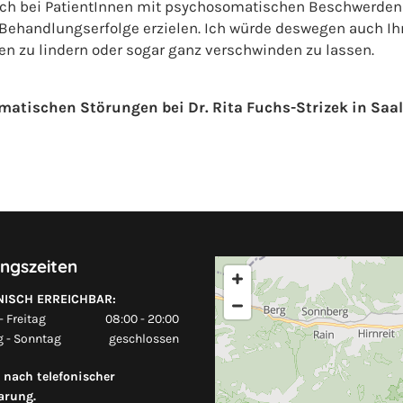
ch bei PatientInnen mit psychosomatischen Beschwerden
 Behandlungserfolge erzielen. Ich würde deswegen auch Ih
n zu lindern oder sogar ganz verschwinden zu lassen.
matischen Störungen bei Dr. Rita Fuchs-Strizek in Saa
ngszeiten
NISCH ERREICHBAR:
 Freitag
08:00 - 20:00
 - Sonntag
geschlossen
 nach telefonischer
arung.