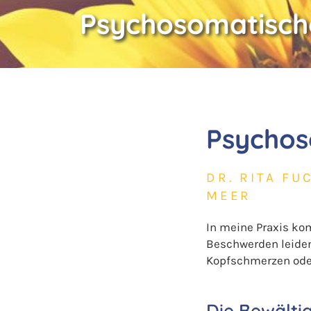
Psychosomatisch
Psychos
DR. RITA FU
MEER
In meine Praxis kom
Beschwerden leiden
Kopfschmerzen ode
Die Bewälti