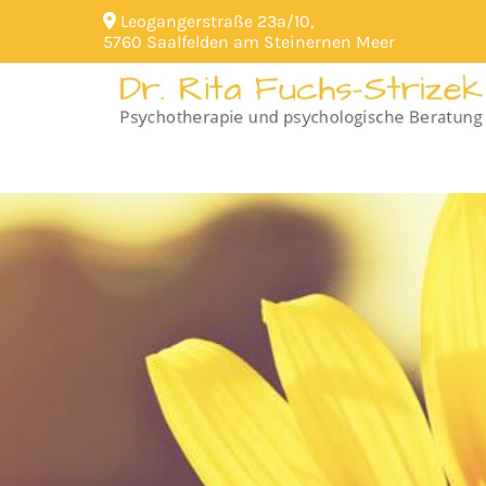
Leogangerstraße 23a/10,

5760 Saalfelden am Steinernen Meer