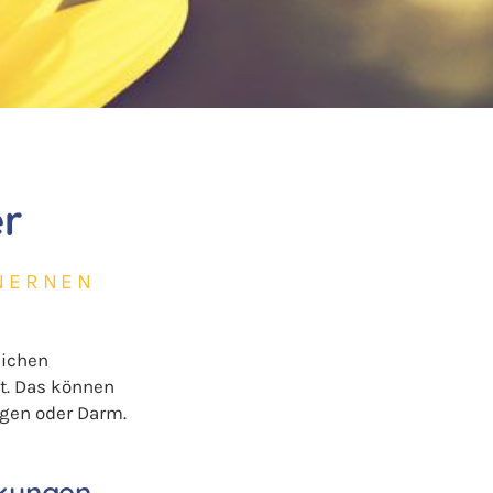
er
INERNEN
lichen
gt. Das können
gen oder Darm.
nkungen