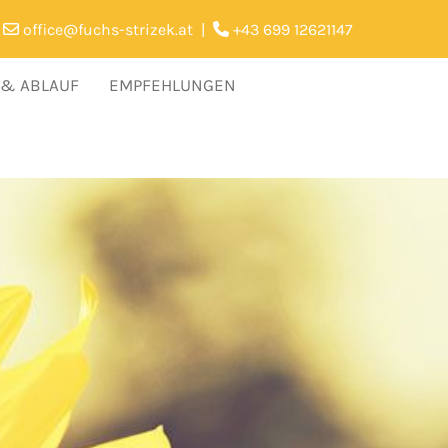
office@fuchs-strizek.at
|
+43 699 12621147


 & ABLAUF
EMPFEHLUNGEN