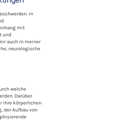
Beschwerden. In
nd
enhang mit
t und
mir auch in meiner
che, neurologische
urch welche
erden. Darüber
 Ihre körperlichen
, der Aufbau von
ophisierende